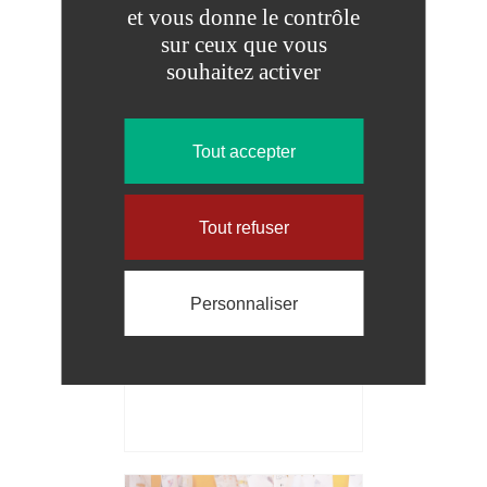
BEAUTHEIL ET SAINTS
et vous donne le contrôle
sur ceux que vous
souhaitez activer
Tout accepter
Tout refuser
SERVICE PÉRISCOLAIRE
Personnaliser