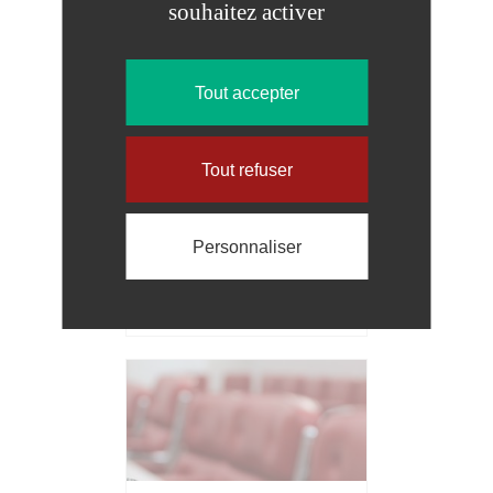
souhaitez activer
Tout accepter
Tout refuser
COORDONNÉES ET
CONTACTS
Personnaliser