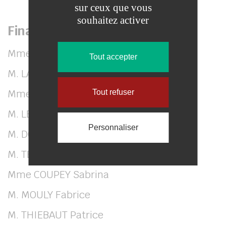
sur ceux que vous
souhaitez activer
Finances :
Mme MAURY Agathe
Tout accepter
M. LAGOGUÉ Fabrice
Mme SENAN Alicia
Tout refuser
M. LE CHEVOIR Pierre
Personnaliser
M. DOLEAC Norbert
M. TEILLARD Stéphane
Mme COUPEY Sabrina
M. MOULY Fabrice
M. THIEBAUT Patrice