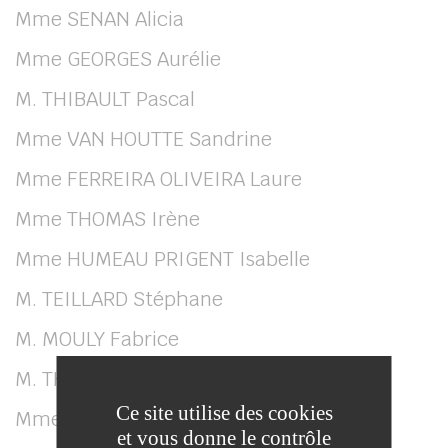
Mme SENAN Alicia
Mme GEORGES Aurélie
M. THIBAULT Pascal
Mme VAN HOUTTE Sandrine
Mme FERREIRA OLIVEIRA Laure
Mme THOMAS Irène
Mme HUMEAU PRIGENT Isabelle
M. TEILLARD Stéphane
M. MOULY Fabrice
M. THIEBAUT Patrice
Ce site utilise des cookies
Mme DEFRACE Delphine
et vous donne le contrôle