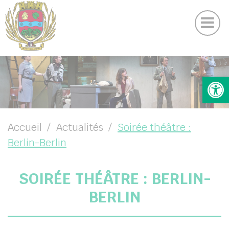
Actualités
Panneau de gestion des cookies
DICRIM
UBMENU ( VOTRE COMMUNE )
Ouv
UBMENU ( VOTRE MAIRIE )
UBMENU ( VOS SERVICES )
UBMENU ( VIE LOCALE )
Accueil
Actualités
Soirée théâtre :
Berlin-Berlin
SOIRÉE THÉÂTRE : BERLIN-
BERLIN
chercher