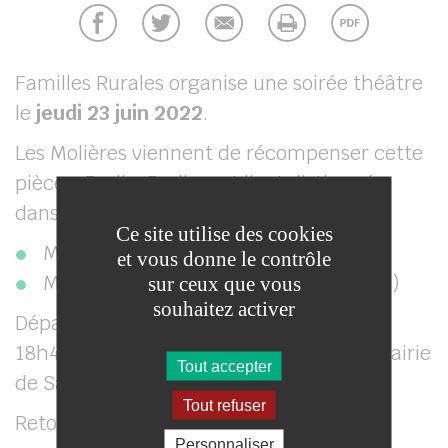
Familles Rurales organise une soirée théâtre
le
jeudi 23 juin 2022
.
Les Molières viennent de récompenser cette
pièce « Berlin-Berlin » et l’ont distinguée
dans 2 catégories :
Ce site utilise des cookies
Meilleure comédie
et vous donne le contrôle
Meilleur comédien (Maxime d’Aboville)
sur ceux que vous
souhaitez activer
Départ en car pour le théâtre Fontaine à
18h45 (mairie de Beautheil) et 18h50 (mairie
Tout accepter
de Saints).
Tout refuser
Retour prévu vers 23h50.
Personnaliser