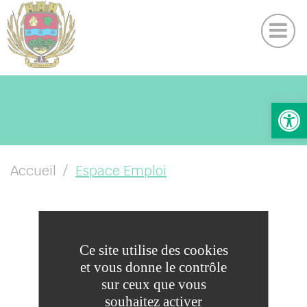
Actualités
Panneau de gestion des cookies
DICRIM
UBMENU ( VOTRE COMMUNE )
Ouv
UBMENU ( VOTRE MAIRIE )
UBMENU ( VOS SERVICES )
UBMENU ( VIE LOCALE )
Accueil
Espace Emploi
ESPACE EMPLOI
Ce site utilise des cookies
et vous donne le contrôle
sur ceux que vous
her
souhaitez activer