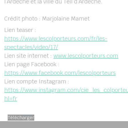
l’Ardèche et la ville du Teil d’Ardèche.
Crédit photo : Marjolaine Mamet
Lien teaser :
https://www.lescolporteurs.com/fr/les-
spectacles/video/17/
Lien site internet :
www.lescolporteurs.com
Lien page Facebook :
https://www.facebook.com/lescolporteurs
Lien compte Instagram :
https://www.instagram.com/cie_les_colporteu
hl=fr
affiche_Toyo_LesColporteursvf
Télécharger