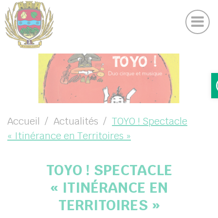
Actualités
Panneau de gestion des cookies
DICRIM
UBMENU ( VOTRE COMMUNE )
UBMENU ( VOTRE MAIRIE )
UBMENU ( VOS SERVICES )
UBMENU ( VIE LOCALE )
Accueil
Actualités
TOYO ! Spectacle
« Itinérance en Territoires »
TOYO ! SPECTACLE
« ITINÉRANCE EN
TERRITOIRES »
chercher