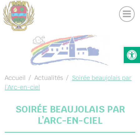
Actualités
Panneau de gestion des cookies
DICRIM
UBMENU ( VOTRE COMMUNE )
Ouv
UBMENU ( VOTRE MAIRIE )
UBMENU ( VOS SERVICES )
UBMENU ( VIE LOCALE )
Accueil
Actualités
Soirée beaujolais par
l’Arc-en-ciel
SOIRÉE BEAUJOLAIS PAR
L’ARC-EN-CIEL
chercher