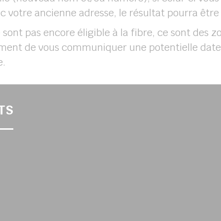
 votre ancienne adresse, le résultat pourra être « 
ont pas encore éligible à la fibre, ce sont des z
ent de vous communiquer une potentielle date
e.
TS