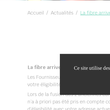
Accueil
Actualités
La fibre arriv
La fibre arrive à Beautheil-Saints !
Ce site utilise d
Les Fournisseurs d’Accès Internet (F
votre éligibilité sur
www.covage.co
Lors de la fusion des 2 anciennes 
n’a à priori pas été pris en compte 
d’éligibilité avec votre adresse act