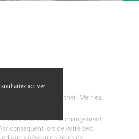
 souhaitez activer
s haut débit sur Beautheil. Vérifiez
s ont été renommées, ce changement
Par conséquent lors de votre test
s indique « Réseau en cours de