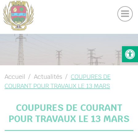
Actualités
Panneau de gestion des cookies
DICRIM
UBMENU ( VOTRE COMMUNE )
Ouv
UBMENU ( VOTRE MAIRIE )
UBMENU ( VOS SERVICES )
UBMENU ( VIE LOCALE )
Accueil
Actualités
COUPURES DE
COURANT POUR TRAVAUX LE 13 MARS
COUPURES DE COURANT
POUR TRAVAUX LE 13 MARS
chercher